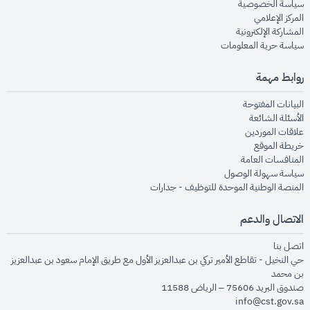
opens in new window
سياسة الخصوصية
opens in new window
المركز الإعلامي
opens in new window
المشاركة الإلكترونية
opens in new window
سياسة حرية المعلومات
روابط مهمة
opens in new window
البيانات المفتوحة
opens in new window
الأسئلة الشائعة
opens in new window
علاقات الموردين
opens in new window
خريطة الموقع
opens in new window
المنافسات العامة
opens in new window
سياسة سهولة الوصول
opens in new window
المنصة الوطنية الموحدة للتوظيف - جدارات
الاتصال والدعم
opens in new window
اتصل بنا
حي النخيل - تقاطع الأمير تركي بن عبدالعزيز الأول مع طريق الإمام سعود بن عبدالعزيز
بن محمد
صندوق البريد 75606 – الرياض 11588
info@cst.gov.sa