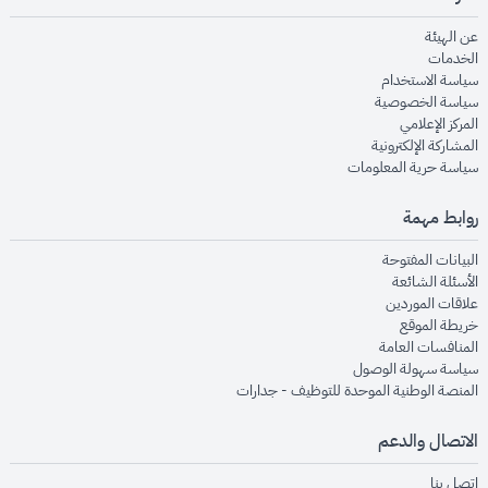
opens in new window
عن الهيئة
opens in new window
الخدمات
opens in new window
سياسة الاستخدام
opens in new window
سياسة الخصوصية
opens in new window
المركز الإعلامي
opens in new window
المشاركة الإلكترونية
opens in new window
سياسة حرية المعلومات
روابط مهمة
opens in new window
البيانات المفتوحة
opens in new window
الأسئلة الشائعة
opens in new window
علاقات الموردين
opens in new window
خريطة الموقع
opens in new window
المنافسات العامة
opens in new window
سياسة سهولة الوصول
opens in new window
المنصة الوطنية الموحدة للتوظيف - جدارات
الاتصال والدعم
opens in new window
اتصل بنا