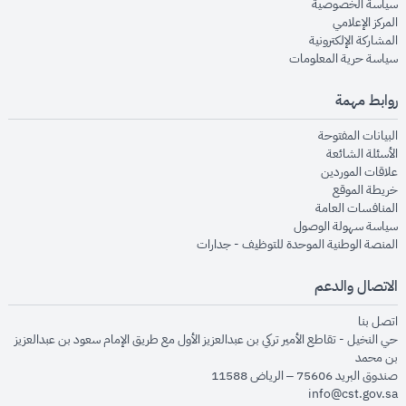
opens in new window
سياسة الخصوصية
opens in new window
المركز الإعلامي
opens in new window
المشاركة الإلكترونية
opens in new window
سياسة حرية المعلومات
روابط مهمة
opens in new window
البيانات المفتوحة
opens in new window
الأسئلة الشائعة
opens in new window
علاقات الموردين
opens in new window
خريطة الموقع
opens in new window
المنافسات العامة
opens in new window
سياسة سهولة الوصول
opens in new window
المنصة الوطنية الموحدة للتوظيف - جدارات
الاتصال والدعم
opens in new window
اتصل بنا
حي النخيل - تقاطع الأمير تركي بن عبدالعزيز الأول مع طريق الإمام سعود بن عبدالعزيز
بن محمد
صندوق البريد 75606 – الرياض 11588
info@cst.gov.sa