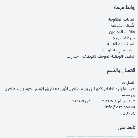
روابط مهمة
opens in new window
البيانات المفتوحة
opens in new window
الأسئلة الشائعة
opens in new window
علاقات الموردين
opens in new window
خريطة الموقع
opens in new window
المنافسات العامة
opens in new window
سياسة سهولة الوصول
opens in new window
المنصة الوطنية الموحدة للتوظيف - جدارات
الاتصال والدعم
opens in new window
اتصل بنا
حي النخيل - تقاطع الأمير تركي بن عبدالعزيز الأول مع طريق الإمام سعود بن عبدالعزيز
بن محمد
صندوق البريد 75606 – الرياض 11588
info@cst.gov.sa
19966
تابعنا على