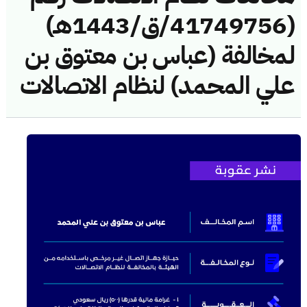
(41749756/ق/1443هـ)
لمخالفة (عباس بن معتوق بن
علي المحمد) لنظام الاتصالات