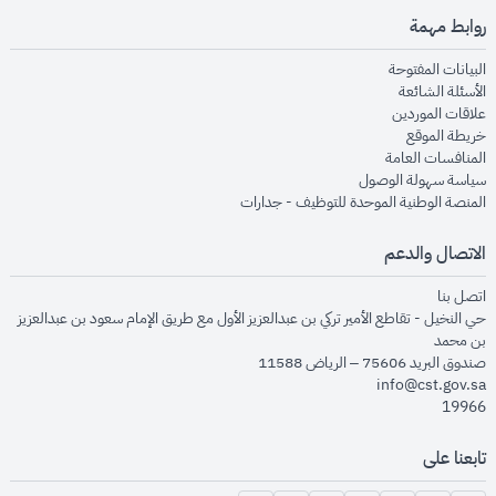
روابط مهمة
opens in new window
البيانات المفتوحة
opens in new window
الأسئلة الشائعة
opens in new window
علاقات الموردين
opens in new window
خريطة الموقع
opens in new window
المنافسات العامة
opens in new window
سياسة سهولة الوصول
opens in new window
المنصة الوطنية الموحدة للتوظيف - جدارات
الاتصال والدعم
opens in new window
اتصل بنا
حي النخيل - تقاطع الأمير تركي بن عبدالعزيز الأول مع طريق الإمام سعود بن عبدالعزيز
بن محمد
صندوق البريد 75606 – الرياض 11588
info@cst.gov.sa
19966
تابعنا على