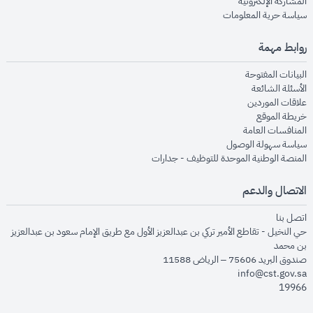
opens in new window
المشاركة الإلكترونية
opens in new window
سياسة حرية المعلومات
روابط مهمة
opens in new window
البيانات المفتوحة
opens in new window
الأسئلة الشائعة
opens in new window
علاقات الموردين
opens in new window
خريطة الموقع
opens in new window
المنافسات العامة
opens in new window
سياسة سهولة الوصول
opens in new window
المنصة الوطنية الموحدة للتوظيف - جدارات
الاتصال والدعم
opens in new window
اتصل بنا
حي النخيل - تقاطع الأمير تركي بن عبدالعزيز الأول مع طريق الإمام سعود بن عبدالعزيز
بن محمد
صندوق البريد 75606 – الرياض 11588
info@cst.gov.sa
19966