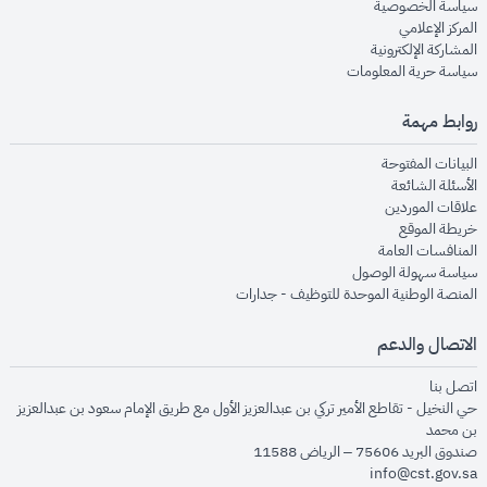
opens in new window
سياسة الخصوصية
opens in new window
المركز الإعلامي
opens in new window
المشاركة الإلكترونية
opens in new window
سياسة حرية المعلومات
روابط مهمة
opens in new window
البيانات المفتوحة
opens in new window
الأسئلة الشائعة
opens in new window
علاقات الموردين
opens in new window
خريطة الموقع
opens in new window
المنافسات العامة
opens in new window
سياسة سهولة الوصول
opens in new window
المنصة الوطنية الموحدة للتوظيف - جدارات
الاتصال والدعم
opens in new window
اتصل بنا
حي النخيل - تقاطع الأمير تركي بن عبدالعزيز الأول مع طريق الإمام سعود بن عبدالعزيز
بن محمد
صندوق البريد 75606 – الرياض 11588
info@cst.gov.sa