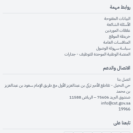
روابط مهمة
opens in new window
البيانات المفتوحة
opens in new window
الأسئلة الشائعة
opens in new window
علاقات الموردين
opens in new window
خريطة الموقع
opens in new window
المنافسات العامة
opens in new window
سياسة سهولة الوصول
opens in new window
المنصة الوطنية الموحدة للتوظيف - جدارات
الاتصال والدعم
opens in new window
اتصل بنا
حي النخيل - تقاطع الأمير تركي بن عبدالعزيز الأول مع طريق الإمام سعود بن عبدالعزيز
بن محمد
صندوق البريد 75606 – الرياض 11588
info@cst.gov.sa
19966
تابعنا على