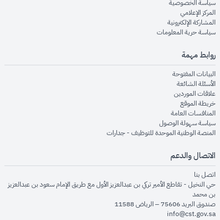
opens in new window
سياسة الخصوصية
opens in new window
المركز الإعلامي
opens in new window
المشاركة الإلكترونية
opens in new window
سياسة حرية المعلومات
روابط مهمة
opens in new window
البيانات المفتوحة
opens in new window
الأسئلة الشائعة
opens in new window
علاقات الموردين
opens in new window
خريطة الموقع
opens in new window
المنافسات العامة
opens in new window
سياسة سهولة الوصول
opens in new window
المنصة الوطنية الموحدة للتوظيف - جدارات
الاتصال والدعم
opens in new window
اتصل بنا
حي النخيل - تقاطع الأمير تركي بن عبدالعزيز الأول مع طريق الإمام سعود بن عبدالعزيز
بن محمد
صندوق البريد 75606 – الرياض 11588
info@cst.gov.sa