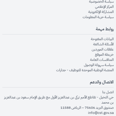
opens in new window
سياسة الخصوصية
opens in new window
المركز الإعلامي
opens in new window
المشاركة الإلكترونية
opens in new window
سياسة حرية المعلومات
روابط مهمة
opens in new window
البيانات المفتوحة
opens in new window
الأسئلة الشائعة
opens in new window
علاقات الموردين
opens in new window
خريطة الموقع
opens in new window
المنافسات العامة
opens in new window
سياسة سهولة الوصول
opens in new window
المنصة الوطنية الموحدة للتوظيف - جدارات
الاتصال والدعم
opens in new window
اتصل بنا
حي النخيل - تقاطع الأمير تركي بن عبدالعزيز الأول مع طريق الإمام سعود بن عبدالعزيز
بن محمد
صندوق البريد 75606 – الرياض 11588
info@cst.gov.sa