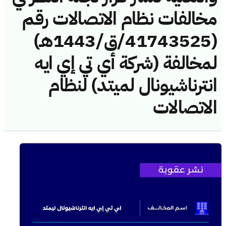
مخالفات نظام الاتصالات رقم
(41743525/ق/1443هـ)
لمخالفة (شركة أي تي إي ايه
انترناشيونال لميتد) لنظام
الاتصالات