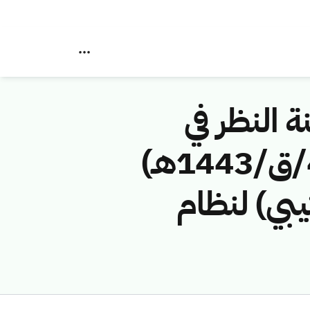
ة النظر في
مخالفات نظام الاتصالات رقم (417411217/ق/1443هـ)
يبي) لنظام