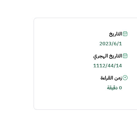
التاريخ
2023/6/1
التاريخ الهجري
1112/44/14
زمن القراءة
0 دقيقة