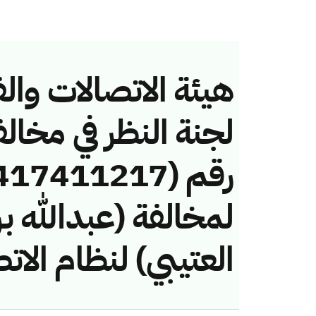
هيئة الاتصالات والف
لجنة النظر في مخال
لمخالفة (عبدالله ب
العتيبي) لنظام الات