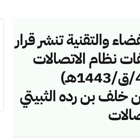
ضاء والتقنية تنشر قرار
فات نظام الاتصالات
رقم (417411217/ق/1443هـ)
ن خلف بن رده الثبيتي
صالات