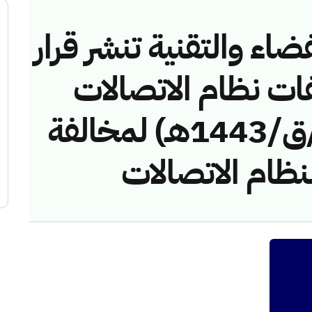
ضاء والتقنية تنشر قرار
فات نظام الاتصالات
رقم (42748349/ق/1443هـ) لمخالفة
لنظام الاتصالات