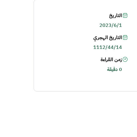
التاريخ
2023/6/1
التاريخ الهجري
1112/44/14
زمن القراءة
0 دقيقة