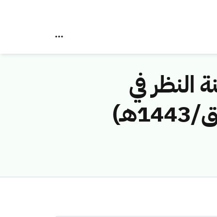
ة النظر في
مخالفات نظام الاتصالات رقم (42748349/ق/1443هـ)