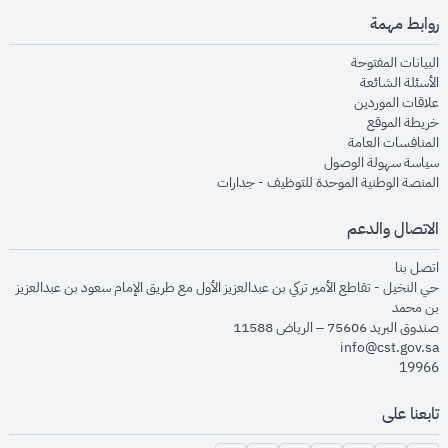
روابط مهمة
opens in new window
البيانات المفتوحة
opens in new window
الأسئلة الشائعة
opens in new window
علاقات الموردين
opens in new window
خريطة الموقع
opens in new window
المنافسات العامة
opens in new window
سياسة سهولة الوصول
opens in new window
المنصة الوطنية الموحدة للتوظيف - جدارات
الاتصال والدعم
opens in new window
اتصل بنا
حي النخيل - تقاطع الأمير تركي بن عبدالعزيز الأول مع طريق الإمام سعود بن عبدالعزيز
بن محمد
صندوق البريد 75606 – الرياض 11588
info@cst.gov.sa
19966
تابعنا على