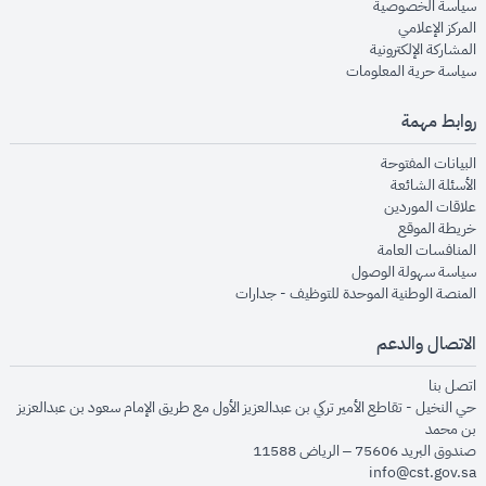
opens in new window
سياسة الخصوصية
opens in new window
المركز الإعلامي
opens in new window
المشاركة الإلكترونية
opens in new window
سياسة حرية المعلومات
روابط مهمة
opens in new window
البيانات المفتوحة
opens in new window
الأسئلة الشائعة
opens in new window
علاقات الموردين
opens in new window
خريطة الموقع
opens in new window
المنافسات العامة
opens in new window
سياسة سهولة الوصول
opens in new window
المنصة الوطنية الموحدة للتوظيف - جدارات
الاتصال والدعم
opens in new window
اتصل بنا
حي النخيل - تقاطع الأمير تركي بن عبدالعزيز الأول مع طريق الإمام سعود بن عبدالعزيز
بن محمد
صندوق البريد 75606 – الرياض 11588
info@cst.gov.sa