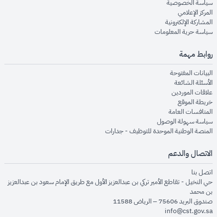
opens in new window
سياسة الخصوصية
opens in new window
المركز الإعلامي
opens in new window
المشاركة الإلكترونية
opens in new window
سياسة حرية المعلومات
روابط مهمة
opens in new window
البيانات المفتوحة
opens in new window
الأسئلة الشائعة
opens in new window
علاقات الموردين
opens in new window
خريطة الموقع
opens in new window
المنافسات العامة
opens in new window
سياسة سهولة الوصول
opens in new window
المنصة الوطنية الموحدة للتوظيف - جدارات
الاتصال والدعم
opens in new window
اتصل بنا
حي النخيل - تقاطع الأمير تركي بن عبدالعزيز الأول مع طريق الإمام سعود بن عبدالعزيز
بن محمد
صندوق البريد 75606 – الرياض 11588
info@cst.gov.sa