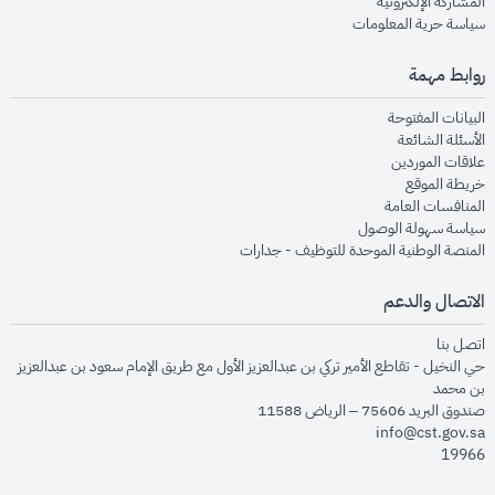
opens in new window
المشاركة الإلكترونية
opens in new window
سياسة حرية المعلومات
روابط مهمة
opens in new window
البيانات المفتوحة
opens in new window
الأسئلة الشائعة
opens in new window
علاقات الموردين
opens in new window
خريطة الموقع
opens in new window
المنافسات العامة
opens in new window
سياسة سهولة الوصول
opens in new window
المنصة الوطنية الموحدة للتوظيف - جدارات
الاتصال والدعم
opens in new window
اتصل بنا
حي النخيل - تقاطع الأمير تركي بن عبدالعزيز الأول مع طريق الإمام سعود بن عبدالعزيز
بن محمد
صندوق البريد 75606 – الرياض 11588
info@cst.gov.sa
19966