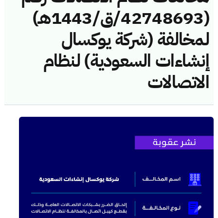
(42748693/ق/1443هـ)
لمخالفة (شركة يوكسال
إنشاءات السعودية) لنظام
الاتصالات