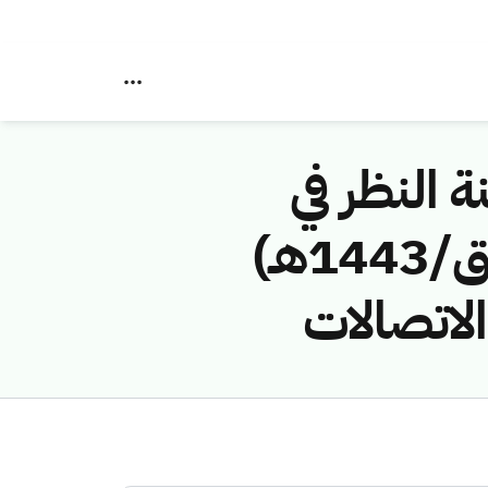
ة النظر في
مخالفات نظام الاتصالات رقم (41742742/ق/1443هـ)
لاتصالات