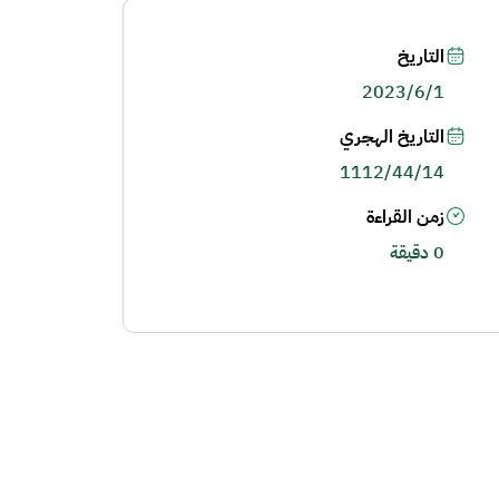
التاريخ
2023/6/1
التاريخ الهجري
1112/44/14
زمن القراءة
0 دقيقة