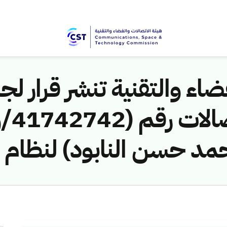
اء والتقنية تنشر قرار لجن
مد حسن النابود) لنظام ا