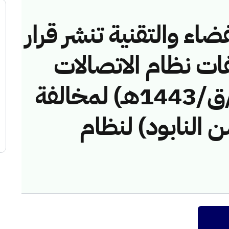
ضاء والتقنية تنشر قرار
فات نظام الاتصالات
رقم (41742742/ق/1443هـ) لمخالفة
النابود) لنظام