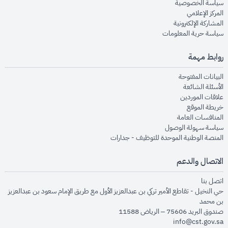
opens in new window
سياسة الخصوصية
opens in new window
المركز الإعلامي
opens in new window
المشاركة الإلكترونية
opens in new window
سياسة حرية المعلومات
روابط مهمة
opens in new window
البيانات المفتوحة
opens in new window
الأسئلة الشائعة
opens in new window
علاقات الموردين
opens in new window
خريطة الموقع
opens in new window
المنافسات العامة
opens in new window
سياسة سهولة الوصول
opens in new window
المنصة الوطنية الموحدة للتوظيف - جدارات
الاتصال والدعم
opens in new window
اتصل بنا
حي النخيل - تقاطع الأمير تركي بن عبدالعزيز الأول مع طريق الإمام سعود بن عبدالعزيز
بن محمد
صندوق البريد 75606 – الرياض 11588
info@cst.gov.sa