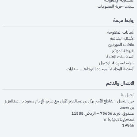
المشاركة الإلكترونية
opens in new window
سياسة حرية المعلومات
روابط مهمة
opens in new window
البيانات المفتوحة
opens in new window
الأسئلة الشائعة
opens in new window
علاقات الموردين
opens in new window
خريطة الموقع
opens in new window
المنافسات العامة
opens in new window
سياسة سهولة الوصول
opens in new window
المنصة الوطنية الموحدة للتوظيف - جدارات
الاتصال والدعم
opens in new window
اتصل بنا
حي النخيل - تقاطع الأمير تركي بن عبدالعزيز الأول مع طريق الإمام سعود بن عبدالعزيز
بن محمد
صندوق البريد 75606 – الرياض 11588
info@cst.gov.sa
19966