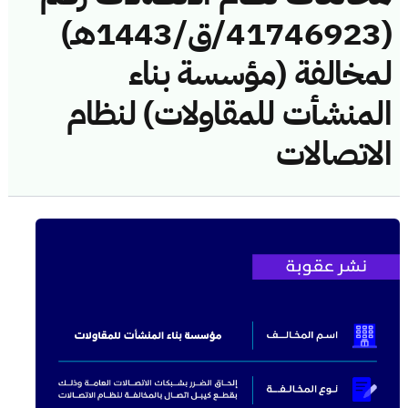
(41746923/ق/1443هـ)
لمخالفة (مؤسسة بناء
المنشأت للمقاولات) لنظام
الاتصالات