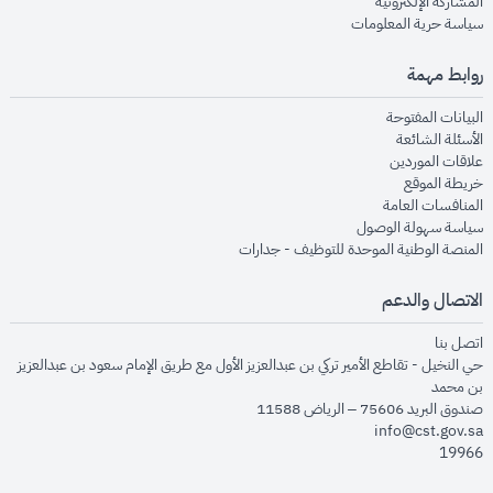
opens in new window
المشاركة الإلكترونية
opens in new window
سياسة حرية المعلومات
روابط مهمة
opens in new window
البيانات المفتوحة
opens in new window
الأسئلة الشائعة
opens in new window
علاقات الموردين
opens in new window
خريطة الموقع
opens in new window
المنافسات العامة
opens in new window
سياسة سهولة الوصول
opens in new window
المنصة الوطنية الموحدة للتوظيف - جدارات
الاتصال والدعم
opens in new window
اتصل بنا
حي النخيل - تقاطع الأمير تركي بن عبدالعزيز الأول مع طريق الإمام سعود بن عبدالعزيز
بن محمد
صندوق البريد 75606 – الرياض 11588
info@cst.gov.sa
19966