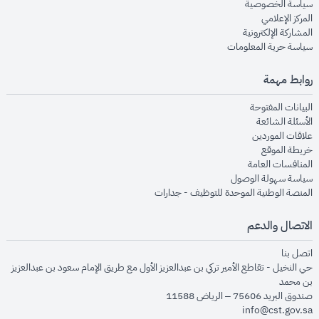
opens in new window
سياسة الخصوصية
opens in new window
المركز الإعلامي
opens in new window
المشاركة الإلكترونية
opens in new window
سياسة حرية المعلومات
روابط مهمة
opens in new window
البيانات المفتوحة
opens in new window
الأسئلة الشائعة
opens in new window
علاقات الموردين
opens in new window
خريطة الموقع
opens in new window
المنافسات العامة
opens in new window
سياسة سهولة الوصول
opens in new window
المنصة الوطنية الموحدة للتوظيف - جدارات
الاتصال والدعم
opens in new window
اتصل بنا
حي النخيل - تقاطع الأمير تركي بن عبدالعزيز الأول مع طريق الإمام سعود بن عبدالعزيز
بن محمد
صندوق البريد 75606 – الرياض 11588
info@cst.gov.sa