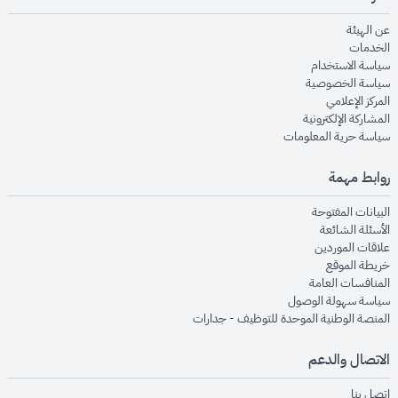
opens in new window
عن الهيئة
opens in new window
الخدمات
opens in new window
سياسة الاستخدام
opens in new window
سياسة الخصوصية
opens in new window
المركز الإعلامي
opens in new window
المشاركة الإلكترونية
opens in new window
سياسة حرية المعلومات
روابط مهمة
opens in new window
البيانات المفتوحة
opens in new window
الأسئلة الشائعة
opens in new window
علاقات الموردين
opens in new window
خريطة الموقع
opens in new window
المنافسات العامة
opens in new window
سياسة سهولة الوصول
opens in new window
المنصة الوطنية الموحدة للتوظيف - جدارات
الاتصال والدعم
opens in new window
اتصل بنا