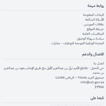
روابط مهمة
opens in new window
البيانات المفتوحة
opens in new window
الأسئلة الشائعة
opens in new window
علاقات الموردين
opens in new window
خريطة الموقع
opens in new window
المنافسات العامة
opens in new window
سياسة سهولة الوصول
opens in new window
المنصة الوطنية الموحدة للتوظيف - جدارات
الاتصال والدعم
opens in new window
اتصل بنا
حي النخيل - تقاطع الأمير تركي بن عبدالعزيز الأول مع طريق الإمام سعود بن عبدالعزيز
بن محمد
صندوق البريد 75606 – الرياض 11588
info@cst.gov.sa
19966
تابعنا على