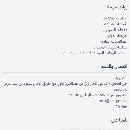
روابط مهمة
opens in new window
البيانات المفتوحة
opens in new window
الأسئلة الشائعة
opens in new window
علاقات الموردين
opens in new window
خريطة الموقع
opens in new window
المنافسات العامة
opens in new window
سياسة سهولة الوصول
opens in new window
المنصة الوطنية الموحدة للتوظيف - جدارات
الاتصال والدعم
opens in new window
اتصل بنا
حي النخيل - تقاطع الأمير تركي بن عبدالعزيز الأول مع طريق الإمام سعود بن عبدالعزيز
بن محمد
صندوق البريد 75606 – الرياض 11588
info@cst.gov.sa
19966
تابعنا على