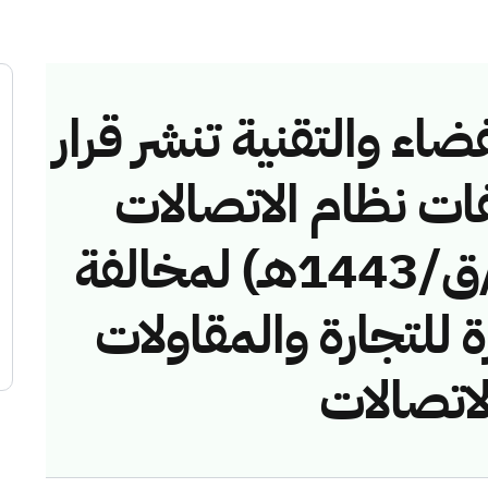
ضاء والتقنية تنشر قرار
فات نظام الاتصالات
رقم (42748558/ق/1443هـ) لمخالفة
 للتجارة والمقاولات
اتصالات