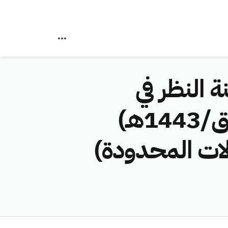
ة النظر في
مخالفات نظام الاتصالات رقم (42748558/ق/1443هـ)
ولات المحدودة)