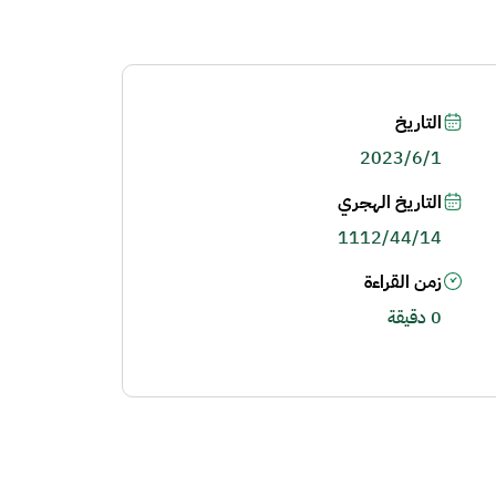
التاريخ
2023/6/1
التاريخ الهجري
1112/44/14
زمن القراءة
0 دقيقة