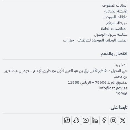
opens in new window
البيانات المفتوحة
opens in new window
الأسئلة الشائعة
opens in new window
علاقات الموردين
opens in new window
خريطة الموقع
opens in new window
المنافسات العامة
opens in new window
سياسة سهولة الوصول
opens in new window
المنصة الوطنية الموحدة للتوظيف - جدارات
الاتصال والدعم
opens in new window
اتصل بنا
حي النخيل - تقاطع الأمير تركي بن عبدالعزيز الأول مع طريق الإمام سعود بن عبدالعزيز
بن محمد
صندوق البريد 75606 – الرياض 11588
info@cst.gov.sa
19966
تابعنا على
opens in new window
opens in new window
opens in new window
opens in new window
opens in new window
opens in new window
opens in new window