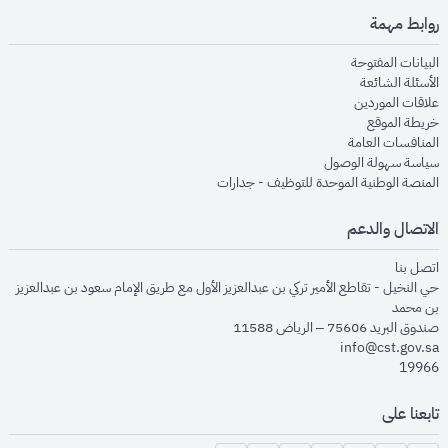
روابط مهمة
opens in new window
البيانات المفتوحة
opens in new window
الأسئلة الشائعة
opens in new window
علاقات الموردين
opens in new window
خريطة الموقع
opens in new window
المنافسات العامة
opens in new window
سياسة سهولة الوصول
opens in new window
المنصة الوطنية الموحدة للتوظيف - جدارات
الاتصال والدعم
opens in new window
اتصل بنا
حي النخيل - تقاطع الأمير تركي بن عبدالعزيز الأول مع طريق الإمام سعود بن عبدالعزيز
بن محمد
صندوق البريد 75606 – الرياض 11588
info@cst.gov.sa
19966
تابعنا على