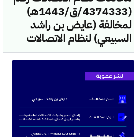
(4374333/ق/1443هـ)
لمخالفة (عايض بن راشد
السبيعي) لنظام الاتصالات