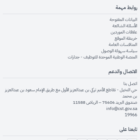
روابط مهمة
opens in new window
البيانات المفتوحة
opens in new window
الأسئلة الشائعة
opens in new window
علاقات الموردين
opens in new window
خريطة الموقع
opens in new window
المنافسات العامة
opens in new window
سياسة سهولة الوصول
opens in new window
المنصة الوطنية الموحدة للتوظيف - جدارات
الاتصال والدعم
opens in new window
اتصل بنا
حي النخيل - تقاطع الأمير تركي بن عبدالعزيز الأول مع طريق الإمام سعود بن عبدالعزيز
بن محمد
صندوق البريد 75606 – الرياض 11588
info@cst.gov.sa
19966
تابعنا على