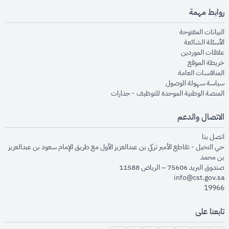
روابط مهمة
opens in new window
البيانات المفتوحة
opens in new window
الأسئلة الشائعة
opens in new window
علاقات الموردين
opens in new window
خريطة الموقع
opens in new window
المنافسات العامة
opens in new window
سياسة سهولة الوصول
opens in new window
المنصة الوطنية الموحدة للتوظيف - جدارات
الاتصال والدعم
opens in new window
اتصل بنا
حي النخيل - تقاطع الأمير تركي بن عبدالعزيز الأول مع طريق الإمام سعود بن عبدالعزيز
بن محمد
صندوق البريد 75606 – الرياض 11588
info@cst.gov.sa
19966
تابعنا على