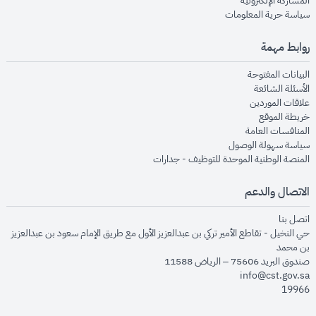
المشاركة الإلكترونية
opens in new window
سياسة حرية المعلومات
روابط مهمة
opens in new window
البيانات المفتوحة
opens in new window
الأسئلة الشائعة
opens in new window
علاقات الموردين
opens in new window
خريطة الموقع
opens in new window
المنافسات العامة
opens in new window
سياسة سهولة الوصول
opens in new window
المنصة الوطنية الموحدة للتوظيف - جدارات
الاتصال والدعم
opens in new window
اتصل بنا
حي النخيل - تقاطع الأمير تركي بن عبدالعزيز الأول مع طريق الإمام سعود بن عبدالعزيز
بن محمد
صندوق البريد 75606 – الرياض 11588
info@cst.gov.sa
19966