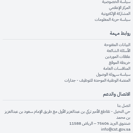
opens in new window
سياسة الخصوصية
opens in new window
المركز الإعلامي
opens in new window
المشاركة الإلكترونية
opens in new window
سياسة حرية المعلومات
روابط مهمة
opens in new window
البيانات المفتوحة
opens in new window
الأسئلة الشائعة
opens in new window
علاقات الموردين
opens in new window
خريطة الموقع
opens in new window
المنافسات العامة
opens in new window
سياسة سهولة الوصول
opens in new window
المنصة الوطنية الموحدة للتوظيف - جدارات
الاتصال والدعم
opens in new window
اتصل بنا
حي النخيل - تقاطع الأمير تركي بن عبدالعزيز الأول مع طريق الإمام سعود بن عبدالعزيز
بن محمد
صندوق البريد 75606 – الرياض 11588
info@cst.gov.sa