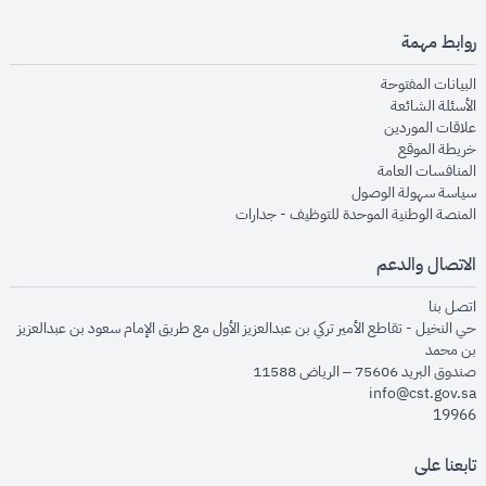
روابط مهمة
opens in new window
البيانات المفتوحة
opens in new window
الأسئلة الشائعة
opens in new window
علاقات الموردين
opens in new window
خريطة الموقع
opens in new window
المنافسات العامة
opens in new window
سياسة سهولة الوصول
opens in new window
المنصة الوطنية الموحدة للتوظيف - جدارات
الاتصال والدعم
opens in new window
اتصل بنا
حي النخيل - تقاطع الأمير تركي بن عبدالعزيز الأول مع طريق الإمام سعود بن عبدالعزيز
بن محمد
صندوق البريد 75606 – الرياض 11588
info@cst.gov.sa
19966
تابعنا على