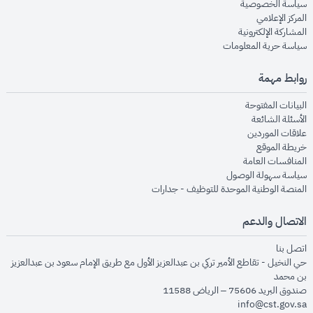
opens in new window
سياسة الخصوصية
opens in new window
المركز الإعلامي
opens in new window
المشاركة الإلكترونية
opens in new window
سياسة حرية المعلومات
روابط مهمة
opens in new window
البيانات المفتوحة
opens in new window
الأسئلة الشائعة
opens in new window
علاقات الموردين
opens in new window
خريطة الموقع
opens in new window
المنافسات العامة
opens in new window
سياسة سهولة الوصول
opens in new window
المنصة الوطنية الموحدة للتوظيف - جدارات
الاتصال والدعم
opens in new window
اتصل بنا
حي النخيل - تقاطع الأمير تركي بن عبدالعزيز الأول مع طريق الإمام سعود بن عبدالعزيز
بن محمد
صندوق البريد 75606 – الرياض 11588
info@cst.gov.sa