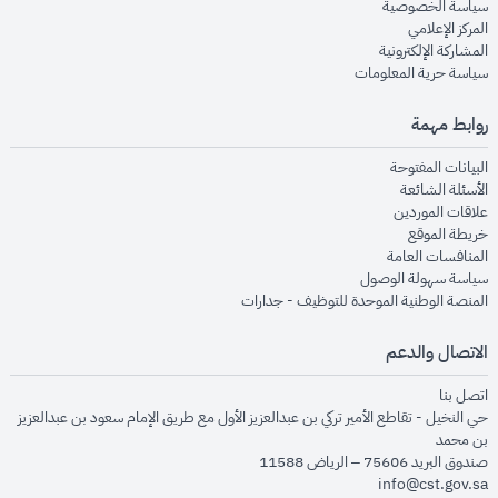
opens in new window
سياسة الخصوصية
opens in new window
المركز الإعلامي
opens in new window
المشاركة الإلكترونية
opens in new window
سياسة حرية المعلومات
روابط مهمة
opens in new window
البيانات المفتوحة
opens in new window
الأسئلة الشائعة
opens in new window
علاقات الموردين
opens in new window
خريطة الموقع
opens in new window
المنافسات العامة
opens in new window
سياسة سهولة الوصول
opens in new window
المنصة الوطنية الموحدة للتوظيف - جدارات
الاتصال والدعم
opens in new window
اتصل بنا
حي النخيل - تقاطع الأمير تركي بن عبدالعزيز الأول مع طريق الإمام سعود بن عبدالعزيز
بن محمد
صندوق البريد 75606 – الرياض 11588
info@cst.gov.sa