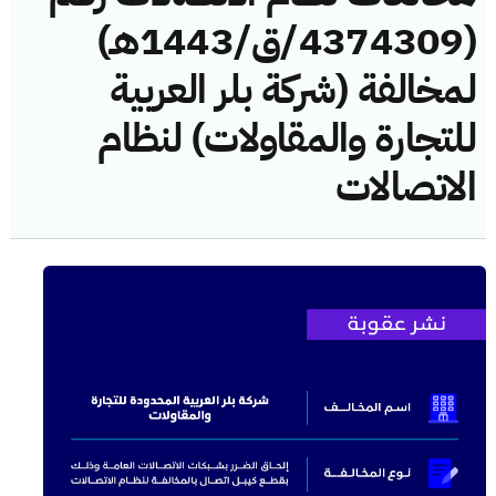
(4374309/ق/1443هـ)
لمخالفة (شركة بلر العربية
للتجارة والمقاولات) لنظام
الاتصالات