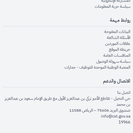
opens in new window
المشاركة الإلكترونية
opens in new window
سياسة حرية المعلومات
روابط مهمة
opens in new window
البيانات المفتوحة
opens in new window
الأسئلة الشائعة
opens in new window
علاقات الموردين
opens in new window
خريطة الموقع
opens in new window
المنافسات العامة
opens in new window
سياسة سهولة الوصول
opens in new window
المنصة الوطنية الموحدة للتوظيف - جدارات
الاتصال والدعم
opens in new window
اتصل بنا
حي النخيل - تقاطع الأمير تركي بن عبدالعزيز الأول مع طريق الإمام سعود بن عبدالعزيز
بن محمد
صندوق البريد 75606 – الرياض 11588
info@cst.gov.sa
19966