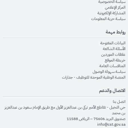
opens in new window
سياسة الخصوصية
opens in new window
المركز الإعلامي
opens in new window
المشاركة الإلكترونية
opens in new window
سياسة حرية المعلومات
روابط مهمة
opens in new window
البيانات المفتوحة
opens in new window
الأسئلة الشائعة
opens in new window
علاقات الموردين
opens in new window
خريطة الموقع
opens in new window
المنافسات العامة
opens in new window
سياسة سهولة الوصول
opens in new window
المنصة الوطنية الموحدة للتوظيف - جدارات
الاتصال والدعم
opens in new window
اتصل بنا
حي النخيل - تقاطع الأمير تركي بن عبدالعزيز الأول مع طريق الإمام سعود بن عبدالعزيز
بن محمد
صندوق البريد 75606 – الرياض 11588
info@cst.gov.sa