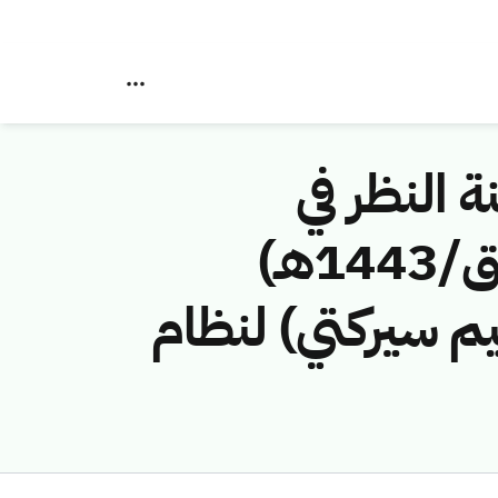
ة النظر في
مخالفات نظام الاتصالات رقم (42748355/ق/1443هـ)
يم سيركتي) لنظام