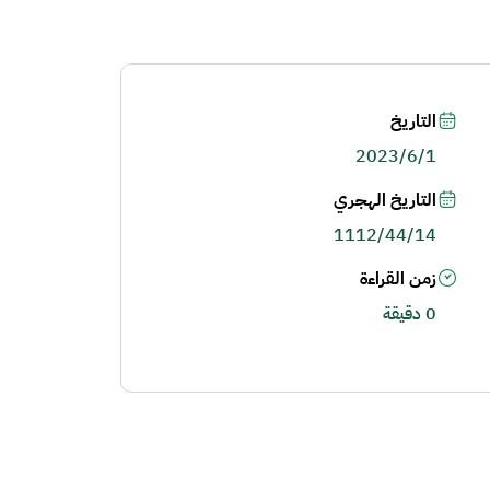
التاريخ
2023/6/1
التاريخ الهجري
1112/44/14
زمن القراءة
0 دقيقة