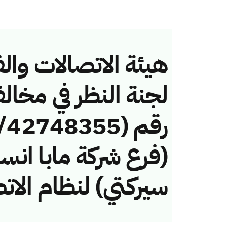
هيئة الاتصالات والف
لجنة النظر في مخال
(فرع شركة مابا انسا
سيركتي) لنظام الات