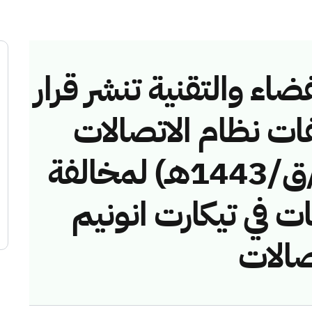
ضاء والتقنية تنشر قرار
فات نظام الاتصالات
رقم (42748355/ق/1443هـ) لمخالفة
ت في تيكارت انونيم
صالات