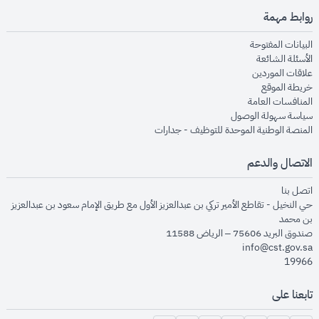
روابط مهمة
opens in new window
البيانات المفتوحة
opens in new window
الأسئلة الشائعة
opens in new window
علاقات الموردين
opens in new window
خريطة الموقع
opens in new window
المنافسات العامة
opens in new window
سياسة سهولة الوصول
opens in new window
المنصة الوطنية الموحدة للتوظيف - جدارات
الاتصال والدعم
opens in new window
اتصل بنا
حي النخيل - تقاطع الأمير تركي بن عبدالعزيز الأول مع طريق الإمام سعود بن عبدالعزيز
بن محمد
صندوق البريد 75606 – الرياض 11588
info@cst.gov.sa
19966
تابعنا على