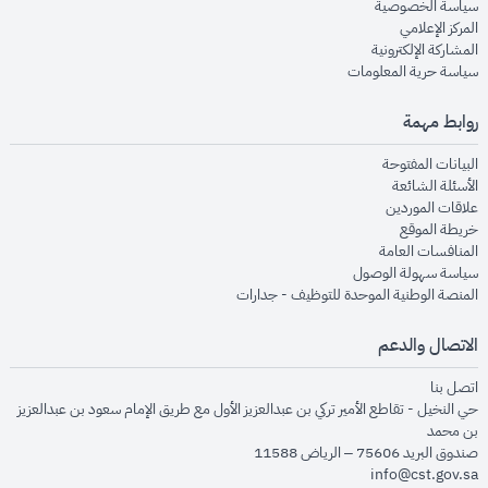
opens in new window
سياسة الخصوصية
opens in new window
المركز الإعلامي
opens in new window
المشاركة الإلكترونية
opens in new window
سياسة حرية المعلومات
روابط مهمة
opens in new window
البيانات المفتوحة
opens in new window
الأسئلة الشائعة
opens in new window
علاقات الموردين
opens in new window
خريطة الموقع
opens in new window
المنافسات العامة
opens in new window
سياسة سهولة الوصول
opens in new window
المنصة الوطنية الموحدة للتوظيف - جدارات
الاتصال والدعم
opens in new window
اتصل بنا
حي النخيل - تقاطع الأمير تركي بن عبدالعزيز الأول مع طريق الإمام سعود بن عبدالعزيز
بن محمد
صندوق البريد 75606 – الرياض 11588
info@cst.gov.sa