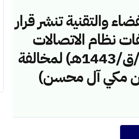
ضاء والتقنية تنشر قرار
فات نظام الاتصالات
رقم (41745686 /ق/1443هـ) لمخالفة
 مكي آل محسن)