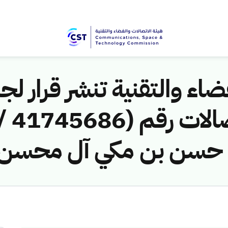
اء والتقنية تنشر قرار لجن
 حسن بن مكي آل محسن) ل