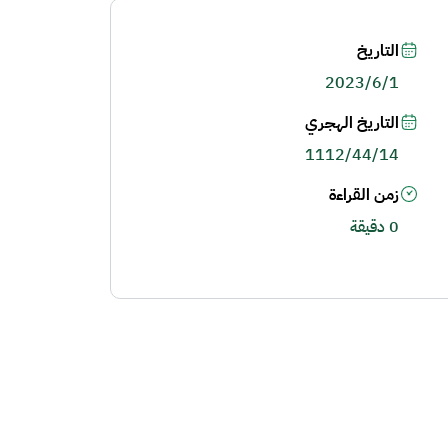
التاريخ
2023/6/1
التاريخ الهجري
1112/44/14
زمن القراءة
0 دقيقة