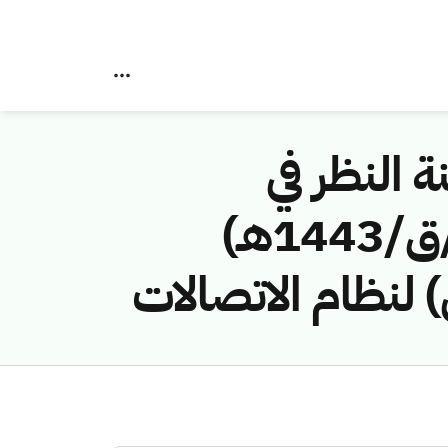
ة النظر في
مخالفات نظام الاتصالات رقم (41745686 /ق/1443هـ)
نظام الاتصالات