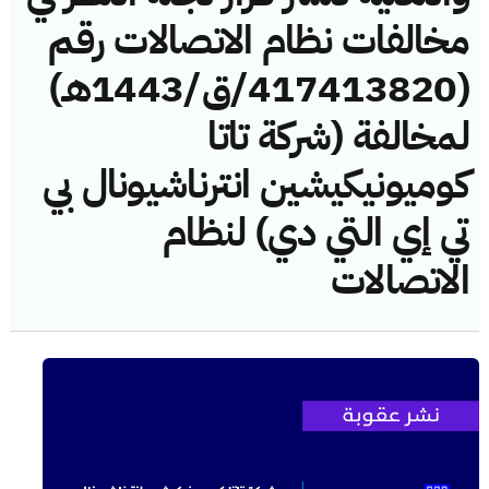
مخالفات نظام الاتصالات رقم
(417413820/ق/1443هـ)
لمخالفة (شركة تاتا
كوميونيكيشين انترناشيونال بي
تي إي التي دي) لنظام
الاتصالات