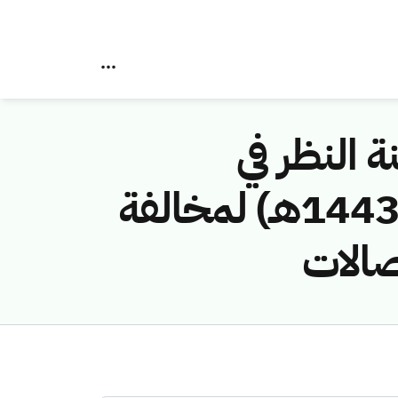
ة النظر في
مخالفات نظام الاتصالات رقم (417441/ق/1443هـ) لمخالفة
صالات