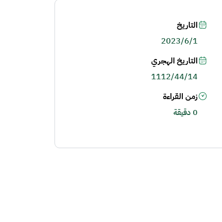
التاريخ
2023/6/1
التاريخ الهجري
1112/44/14
زمن القراءة
0 دقيقة