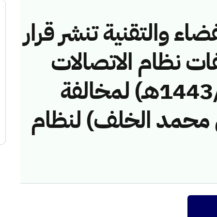
ضاء والتقنية تنشر قرار
فات نظام الاتصالات
رقم (417441/ق/1443هـ) لمخالفة
محمد الخلف) لنظام