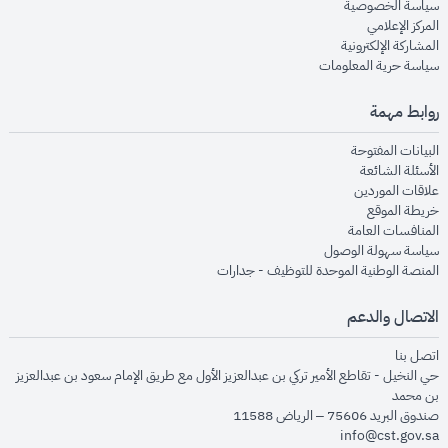
opens in new window
سياسة الخصوصية
opens in new window
المركز الإعلامي
opens in new window
المشاركة الإلكترونية
opens in new window
سياسة حرية المعلومات
روابط مهمة
opens in new window
البيانات المفتوحة
opens in new window
الأسئلة الشائعة
opens in new window
علاقات الموردين
opens in new window
خريطة الموقع
opens in new window
المنافسات العامة
opens in new window
سياسة سهولة الوصول
opens in new window
المنصة الوطنية الموحدة للتوظيف - جدارات
الاتصال والدعم
opens in new window
اتصل بنا
حي النخيل - تقاطع الأمير تركي بن عبدالعزيز الأول مع طريق الإمام سعود بن عبدالعزيز
بن محمد
صندوق البريد 75606 – الرياض 11588
info@cst.gov.sa