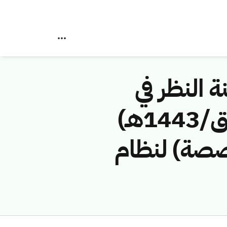
ة النظر في
مخالفات نظام الاتصالات رقم (42748486/ق/1443هـ)
خصصة) لنظام