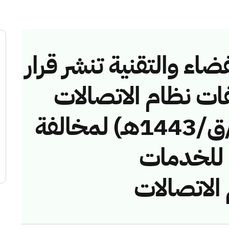
ضاء والتقنية تنشر قرار
فات نظام الاتصالات
رقم (42748486/ق/1443هـ) لمخالفة
ة للخدمات
لاتصالات