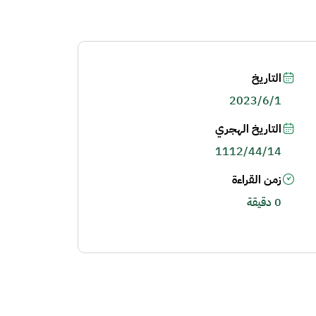
التاريخ
2023/6/1
التاريخ الهجري
1112/44/14
زمن القراءة
0 دقيقة