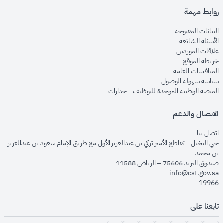
روابط مهمة
opens in new window
البيانات المفتوحة
opens in new window
الأسئلة الشائعة
opens in new window
علاقات الموردين
opens in new window
خريطة الموقع
opens in new window
المنافسات العامة
opens in new window
سياسة سهولة الوصول
opens in new window
المنصة الوطنية الموحدة للتوظيف - جدارات
الاتصال والدعم
opens in new window
اتصل بنا
حي النخيل - تقاطع الأمير تركي بن عبدالعزيز الأول مع طريق الإمام سعود بن عبدالعزيز
بن محمد
صندوق البريد 75606 – الرياض 11588
info@cst.gov.sa
19966
تابعنا على