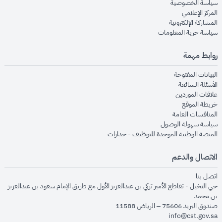
opens in new window
سياسة الخصوصية
opens in new window
المركز الإعلامي
opens in new window
المشاركة الإلكترونية
opens in new window
سياسة حرية المعلومات
روابط مهمة
opens in new window
البيانات المفتوحة
opens in new window
الأسئلة الشائعة
opens in new window
علاقات الموردين
opens in new window
خريطة الموقع
opens in new window
المنافسات العامة
opens in new window
سياسة سهولة الوصول
opens in new window
المنصة الوطنية الموحدة للتوظيف - جدارات
الاتصال والدعم
opens in new window
اتصل بنا
حي النخيل - تقاطع الأمير تركي بن عبدالعزيز الأول مع طريق الإمام سعود بن عبدالعزيز
بن محمد
صندوق البريد 75606 – الرياض 11588
info@cst.gov.sa