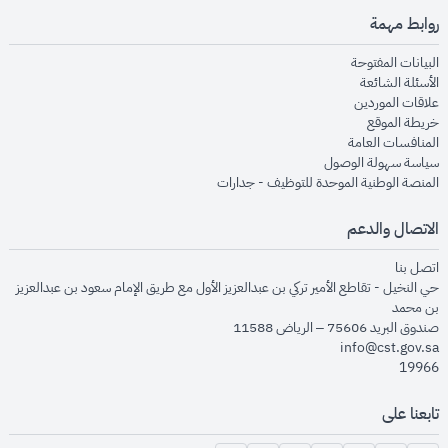
روابط مهمة
opens in new window
البيانات المفتوحة
opens in new window
الأسئلة الشائعة
opens in new window
علاقات الموردين
opens in new window
خريطة الموقع
opens in new window
المنافسات العامة
opens in new window
سياسة سهولة الوصول
opens in new window
المنصة الوطنية الموحدة للتوظيف - جدارات
الاتصال والدعم
opens in new window
اتصل بنا
حي النخيل - تقاطع الأمير تركي بن عبدالعزيز الأول مع طريق الإمام سعود بن عبدالعزيز
بن محمد
صندوق البريد 75606 – الرياض 11588
info@cst.gov.sa
19966
تابعنا على