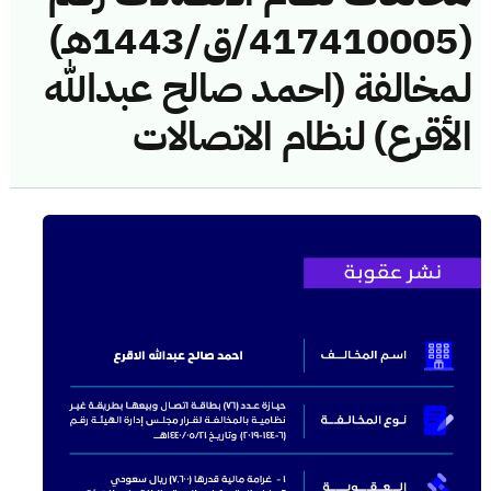
(417410005/ق/1443هـ)
لمخالفة (احمد صالح عبدالله
الأقرع) لنظام الاتصالات