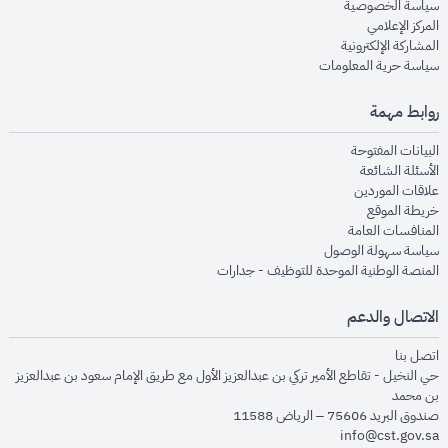
opens in new window
سياسة الخصوصية
opens in new window
المركز الإعلامي
opens in new window
المشاركة الإلكترونية
opens in new window
سياسة حرية المعلومات
روابط مهمة
opens in new window
البيانات المفتوحة
opens in new window
الأسئلة الشائعة
opens in new window
علاقات الموردين
opens in new window
خريطة الموقع
opens in new window
المنافسات العامة
opens in new window
سياسة سهولة الوصول
opens in new window
المنصة الوطنية الموحدة للتوظيف - جدارات
الاتصال والدعم
opens in new window
اتصل بنا
حي النخيل - تقاطع الأمير تركي بن عبدالعزيز الأول مع طريق الإمام سعود بن عبدالعزيز
بن محمد
صندوق البريد 75606 – الرياض 11588
info@cst.gov.sa