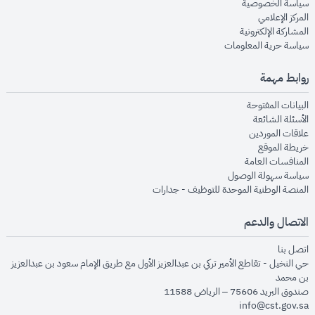
opens in new window
سياسة الخصوصية
opens in new window
المركز الإعلامي
opens in new window
المشاركة الإلكترونية
opens in new window
سياسة حرية المعلومات
روابط مهمة
opens in new window
البيانات المفتوحة
opens in new window
الأسئلة الشائعة
opens in new window
علاقات الموردين
opens in new window
خريطة الموقع
opens in new window
المنافسات العامة
opens in new window
سياسة سهولة الوصول
opens in new window
المنصة الوطنية الموحدة للتوظيف - جدارات
الاتصال والدعم
opens in new window
اتصل بنا
حي النخيل - تقاطع الأمير تركي بن عبدالعزيز الأول مع طريق الإمام سعود بن عبدالعزيز
بن محمد
صندوق البريد 75606 – الرياض 11588
info@cst.gov.sa