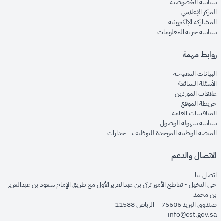
opens in new window
سياسة الخصوصية
opens in new window
المركز الإعلامي
opens in new window
المشاركة الإلكترونية
opens in new window
سياسة حرية المعلومات
روابط مهمة
opens in new window
البيانات المفتوحة
opens in new window
الأسئلة الشائعة
opens in new window
علاقات الموردين
opens in new window
خريطة الموقع
opens in new window
المنافسات العامة
opens in new window
سياسة سهولة الوصول
opens in new window
المنصة الوطنية الموحدة للتوظيف - جدارات
الاتصال والدعم
opens in new window
اتصل بنا
حي النخيل - تقاطع الأمير تركي بن عبدالعزيز الأول مع طريق الإمام سعود بن عبدالعزيز
بن محمد
صندوق البريد 75606 – الرياض 11588
info@cst.gov.sa